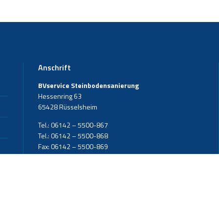
Anschrift
BVservice Steinbodensanierung
Hessenring 63
65428 Rüsselsheim
Tel.: 06142 – 5500-867
Tel.: 06142 – 5500-868
Fax: 06142 – 5500-869
E-Mail: info@b-v-service.de